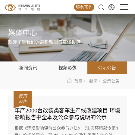
服务预约
媒体中心
欢迎了解我们的最新新闻与资讯报道
新闻资讯
视频影像
公示公告
首页
新闻
公示公告
置顶
公告
年产2000台改装类客车生产线改建项目 环境
影响报告书全本及公众参与说明的公示
根据《环境影响评价公众参与办法》（生态环境部令第4