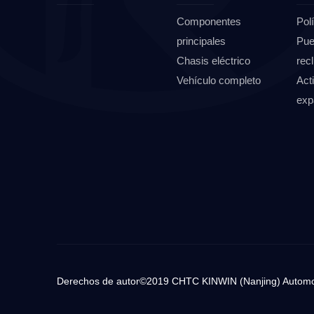
Componentes
Polí
principales
Pue
Chasis eléctrico
rec
Vehículo completo
Act
exp
Derechos de autor©2019 CHTC KINWIN (Nanjing) Automob