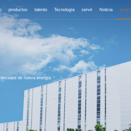
o
productos
talento
Tecnología
servir
Noticia
acerc
merciales de nueva energía