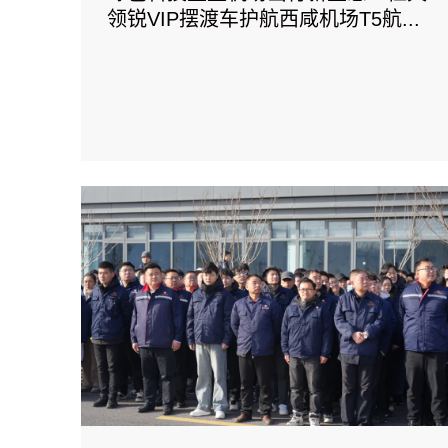
领锐VIP摆渡车护航西咸机场T5航...