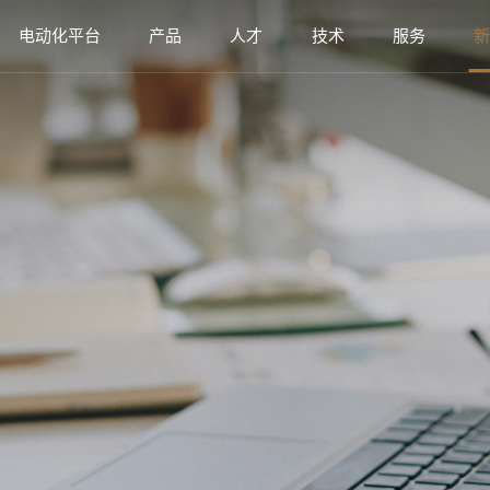
电动化平台
产品
人才
技术
服务