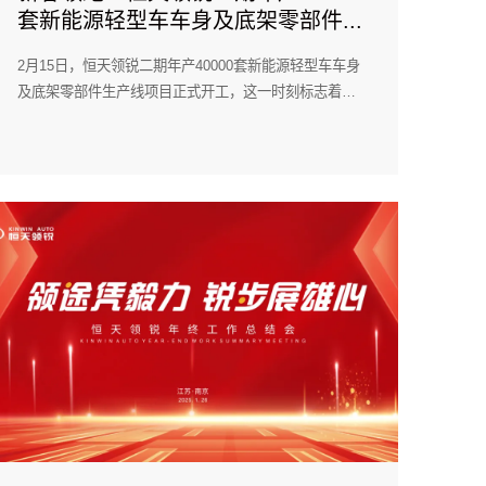
套新能源轻型车车身及底架零部件...
2月15日，恒天领锐二期年产40000套新能源轻型车车身
及底架零部件生产线项目正式开工，这一时刻标志着恒
天领...