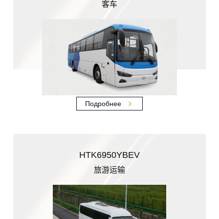
客车
Подробнее
HTK6950YBEV
旅游运输