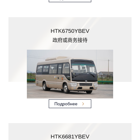
HTK6750YBEV
政府或商务接待
Подробнее
HTK6681YBEV