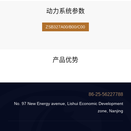
动力系统参数
ZSB327A00/B00/C00
产品优势
86-25-56227788
No. 97 New Energy avenue, Lishui Economic Development
zone, Nanjing