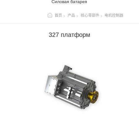
Силовая батарея
首页
产品
核心零部件
电机控制器
327 платформ